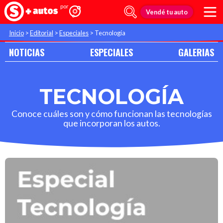
Vendé tu auto
Inicio
>
Editorial
>
Especiales
>
Tecnología
NOTICIAS
ESPECIALES
GALERIAS
TECNOLOGÍA
Conoce cuáles son y cómo funcionan las tecnologías
que incorporan los autos.