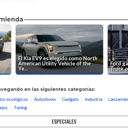
omienda
El Kia EV9 es elegido como North
American Utility Vehicle of the
Ford g
Ye...
Truck o
avegando en las siguientes categorías:
tos ecológicos
Autoshows
Gadgets
Industria
Lanzamie
ejos
Tuning
ESPECIALES