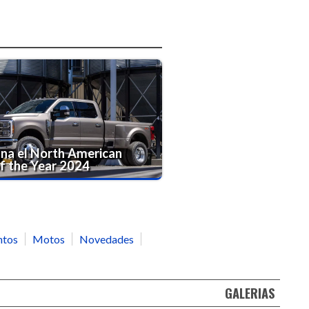
ana el North American
f the Year 2024
ntos
Motos
Novedades
GALERIAS