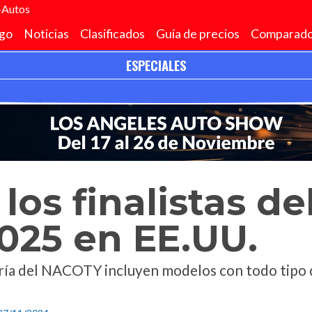
+Autos
go
Noticias
Clasificados
Guía de precios
Comparado
ESPECIALES
del Año 2025 en EE.UU.
los finalistas de
025 en EE.UU.
goría del NACOTY incluyen modelos con todo tipo 