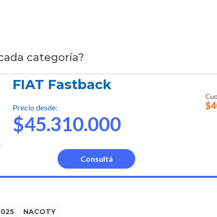
 cada categoría?
FIAT Fastback
Cuo
$4
Precio desde:
$45.310.000
Consultá
2025
NACOTY