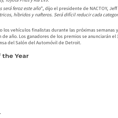
, Toyota Prius y Kia EV9.
 será feroz este año
", dijo el presidente de NACTOY, Jeff 
ricos, híbridos y nafteros. Será difícil reducir cada catego
 los vehículos finalistas durante las próximas semanas y
in de año. Los ganadores de los premios se anunciarán e
ensa del Salón del Automóvil de Detroit.
 the Year
r