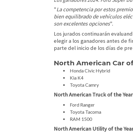
Los ganadores 2024: Ford Super Duty
"
La competencia por estos premios
bien equilibrado de vehículos eléct
son excelentes opciones
".
Los jurados continuarán evaluando
elegir a los ganadores antes de f
parte del inicio de los días de pr
North American Car of
Honda Civic Hybrid
Kia K4
Toyota Camry
North American Truck of the Year
Ford Ranger
Toyota Tacoma
RAM 1500
North American Utility of the Yea