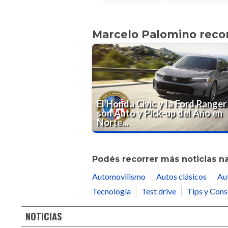
Marcelo Palomino rec
El Honda Civic y la Ford Ranger
son Auto y Pick-up del Año en
Norte...
Podés recorrer más noticias n
Automovilismo
Autos clásicos
Au
Tecnología
Test drive
Tips y Cons
NOTICIAS