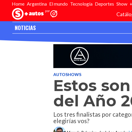
Home
Argentina
El mundo
Tecnología
Deportes
Show
Catálo
NOTICIAS
Inicio
>
Editorial
>
Noticias
>
Estos son los finalistas del Auto 
AUTOSHOWS
Estos son 
del Año 2
Los tres finalistas por cate
elegirías vos?