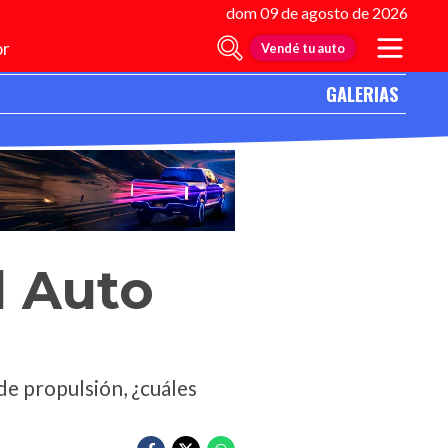
dom 09 de agosto de 2026
r
Vendé tu auto
GALERIAS
l Auto
de propulsión, ¿cuáles