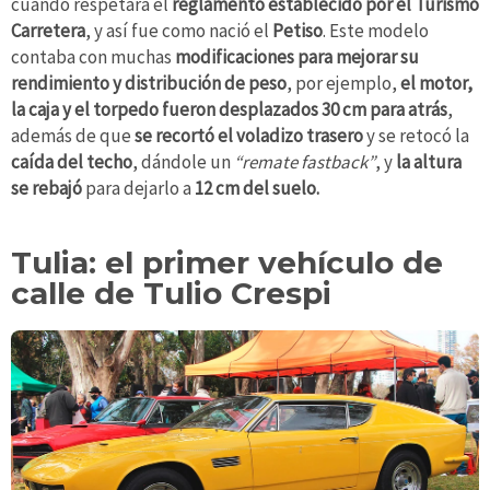
cuando respetara el
reglamento establecido por el Turismo
Carretera
, y así fue como nació el
Petiso
. Este modelo
contaba con muchas
modificaciones para mejorar su
rendimiento y distribución de peso
, por ejemplo,
el motor,
la caja y el torpedo fueron desplazados 30 cm para atrás
,
además de que
se recortó el voladizo trasero
y se retocó la
caída del techo
, dándole un
“remate fastback”
, y
la altura
se rebajó
para dejarlo a
12 cm del suelo.
Tulia: el primer vehículo de
calle de Tulio Crespi