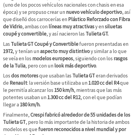
(uno de los pocos vehículos nacionales con chasis en esa
época) y se propuso crear un
nuevo vehículo deportivo
, así
que diseñó dos carrocerías en
Plástico Reforzado con Fibra
de Vidrio
, ambas con
líneas muy atractivas
y en
siluetas
coupé y convertible
, y así nacieron las
Tulieta GT.
Las
Tulieta GT Coupé y Convertible
fueron presentadas en
1972
, y tenían un
aspecto muy distintivo
y similar a lo que
se veía en los
modelos
europeos
, siguiendo con los
rasgos
de la
Tulia
, pero con un
look más deportivo
.
Los
dos motores
que usaban las
Tulieta
GT
eran derivados
de
Renault
: la versión base utilizaba un
1.020 cc del R4
que
le permitía alcanzar los
150 km/h
, mientras que las más
potentes usaban un
1.300 cc del R12
, con el que podían
llegar a
180 km/h.
Finalmente,
Crespi fabricó alrededor de 55 unidades de los
Tulieta GT
, pero lo más importante de la historia de ambos
modelos es que
fueron reconocidos a nivel mundial y por