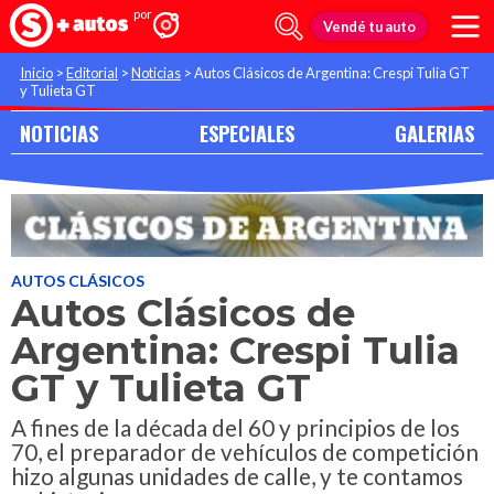
Vendé tu auto
Inicio
>
Editorial
>
Noticias
>
Autos Clásicos de Argentina: Crespi Tulia GT
y Tulieta GT
NOTICIAS
ESPECIALES
GALERIAS
AUTOS CLÁSICOS
Autos Clásicos de
Argentina: Crespi Tulia
GT y Tulieta GT
A fines de la década del 60 y principios de los
70, el preparador de vehículos de competición
hizo algunas unidades de calle, y te contamos