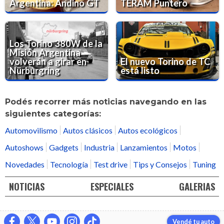
Argentina: Andino GT
TERAM Puntero
Los Torino 380W de la
Misión Argentina
volverán a girar en
El nuevo Torino de TC
Nürburgring
está listo
Podés recorrer más noticias navegando en las
siguientes categorías:
Automovilismo
Autos clásicos
Autos ecológicos
Autoshows
Gadgets
Industria
Lanzamientos
Motos
Novedades
Tecnología
Test drive
Tips y Consejos
Tuning
NOTICIAS
ESPECIALES
GALERIAS
Vendé tu auto