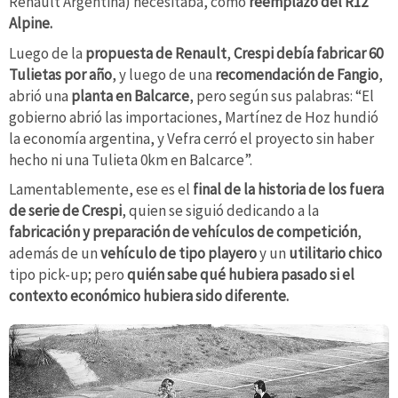
Renault Argentina) necesitaba, como
reemplazo del R12
Alpine.
Luego de la
propuesta de Renault
,
Crespi debía fabricar 60
Tulietas por año
, y luego de una
recomendación de Fangio
,
abrió una
planta en Balcarce
, pero según sus palabras: “El
gobierno abrió las importaciones, Martínez de Hoz hundió
la economía argentina, y Vefra cerró el proyecto sin haber
hecho ni una Tulieta 0km en Balcarce”.
Lamentablemente, ese es el
final de la historia de los fuera
de serie de Crespi
, quien se siguió dedicando a la
fabricación y preparación de vehículos de competición
,
además de un
vehículo de tipo playero
y un
utilitario chico
tipo pick-up; pero
quién sabe qué hubiera pasado si el
contexto económico hubiera sido diferente.