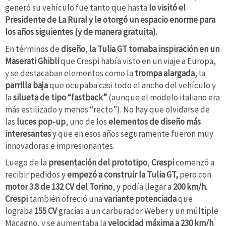
generó su vehículo fue tanto que hasta
lo visitó el
Presidente de La Rural y le otorgó un espacio enorme para
los años siguientes (y de manera gratuita).
En términos de
diseño
,
la Tulia GT tomaba inspiración en un
Maserati Ghibli
que Crespi había visto en un viaje a Europa,
y se destacaban elementos como la
trompa alargada
, la
parrilla baja
que ocupaba casi todo el ancho del vehículo y
la
silueta de tipo “fastback”
(aunque el modelo italiano era
más estilizado y menos “recto”). No hay que olvidarse de
las
luces pop-up
, uno de los
elementos de diseño más
interesantes
y que en esos años seguramente fueron muy
innovadoras e impresionantes.
Luego de la
presentación del prototipo
,
Crespi
comenzó a
recibir pedidos y
empezó a construir la Tulia GT,
pero con
motor 3.8 de 132 CV del Torino
, y podía llegar a
200 km/h
.
Crespi
también ofreció una
variante potenciada
que
lograba
155 CV
gracias a un carburador Weber y un múltiple
Macagno, y se aumentaba la
velocidad máxima a 230 km/h
.