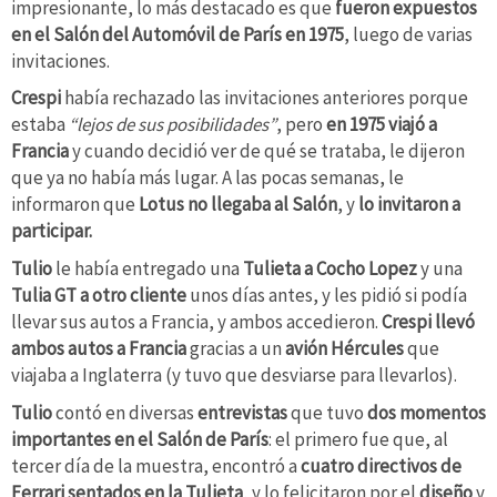
impresionante, lo más destacado es que
fueron expuestos
en el Salón del Automóvil de París en 1975
, luego de varias
invitaciones.
Crespi
había rechazado las invitaciones anteriores porque
estaba
“lejos de sus posibilidades”
, pero
en 1975 viajó a
Francia
y cuando decidió ver de qué se trataba, le dijeron
que ya no había más lugar. A las pocas semanas, le
informaron que
Lotus no llegaba al Salón
, y
lo invitaron a
participar.
Tulio
le había entregado una
Tulieta a Cocho Lopez
y una
Tulia GT
a otro
cliente
unos días antes, y les pidió si podía
llevar sus autos a Francia, y ambos accedieron.
Crespi llevó
ambos autos a Francia
gracias a un
avión Hércules
que
viajaba a Inglaterra (y tuvo que desviarse para llevarlos).
Tulio
contó en diversas
entrevistas
que tuvo
dos momentos
importantes en el Salón de París
: el primero fue que, al
tercer día de la muestra, encontró a
cuatro directivos de
Ferrari sentados en la Tulieta
, y lo felicitaron por el
diseño
y