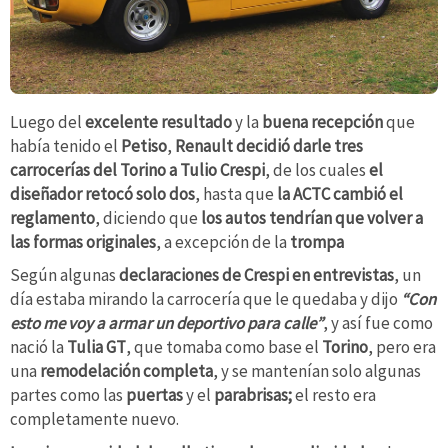
Luego del
excelente resultado
y la
buena recepción
que
había tenido el
Petiso
,
Renault decidió darle tres
carrocerías del Torino a Tulio Crespi
, de los cuales
el
diseñador retocó solo dos
, hasta que
la ACTC cambió el
reglamento
, diciendo que
los autos tendrían que volver a
las formas originales
, a excepción de la
trompa
Según algunas
declaraciones de Crespi en entrevistas
, un
día estaba mirando la carrocería que le quedaba y dijo
“Con
esto me voy a armar un deportivo para calle”
, y así fue como
nació la
Tulia GT
, que
tomaba como base el
Torino
, pero era
una
remodelación completa
, y se mantenían solo algunas
partes como las
puertas
y el
parabrisas;
el resto era
completamente nuevo.